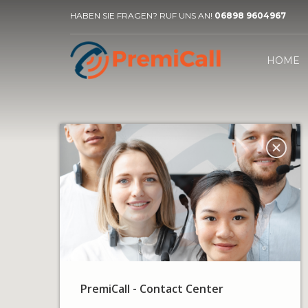
HABEN SIE FRAGEN? RUF UNS AN!
06898 9604967
HOME
PremiCall - Contact Center